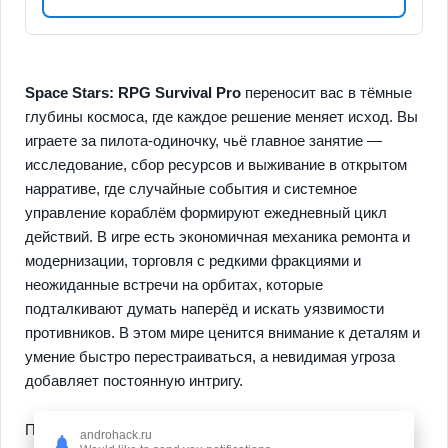
Space Stars: RPG Survival Pro
переносит вас в тёмные
глубины космоса, где каждое решение меняет исход. Вы
играете за пилота-одиночку, чьё главное занятие —
исследование, сбор ресурсов и выживание в открытом
нарративе, где случайные события и системное
управление кораблём формируют ежедневный цикл
действий. В игре есть экономичная механика ремонта и
модернизации, торговля с редкими фракциями и
неожиданные встречи на орбитах, которые
подталкивают думать наперёд и искать уязвимости
противников. В этом мире ценится внимание к деталям и
умение быстро перестраиваться, а невидимая угроза
добавляет постоянную интригу.
Проходя миссии, вы почувствуете рост мощности и
androhack.ru