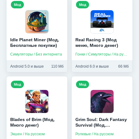
Мод
Мод
Idle Planet Miner (Мод,
Real Racing 3 (Мод
Бесплатные покупки)
меню, Много денег)
Симуляторы / Без интернета
Гонки / Симуляторы / На русском
Android 5.0 и выше
110 Мб
Android 6.0 и выше
66 Мб
Мод
Мод
Blades of Brim (Мод,
Grim Soul: Dark Fantasy
Много денег)
Survival (Мод,
Бесплатный крафт)
Экшен / На русском
Ролевые / На русском