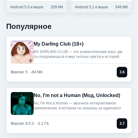
Android 5.0 и выше
209 Мб
Android 5.1 и выше
548 Мб
Популярное
My Darling Club (18+)
MY DARLING CLUB — это романтическая игра, где
ты погружаешься в мир теплых чувств и историй.
Версия: 5
64 Мб
3.6
No, I'm not a Human (Мод, Unlocked)
No, I'm Not a Human — мрачное интерактивное
приключение, в котором ты играешь за одинокого
Версия: 8.0.3
1.2 Гб
3.7