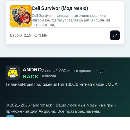
Cell Survivor (Мод меню)
Cell Survivor — динамичный экшен-рогалик в
микромире, где ты управляешь антивирусными
артефактами,
Версия: 2.15
173 Мб
3.4
ANDRO
Скачивай MOD игры
и приложения для
андроид
HACK
Главная
Игры
Приложения
Топ 100
Обратная связь
DMCA
© 2021-2025 "androhack " Ваши любимые моды на игры и
приложения для Андроид. Все права защищены.