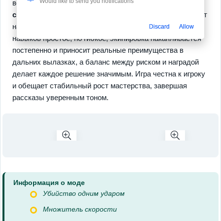
Would like to send you notifications
возможностей благодаря
исследованию
,
крафтингу
и
сражениям
, каждое улучшение даёт осязаемый эффект
на стиль игры и новые тактические опции. Дерево
Discard
Allow
навыков простое, но гибкое, экипировка накапливается
постепенно и приносит реальные преимущества в
дальних вылазках, а баланс между риском и наградой
делает каждое решение значимым. Игра честна к игроку
и обещает стабильный рост мастерства, завершая
рассказы уверенным тоном.
Информация о моде
Убийство одним ударом
Множитель скорости