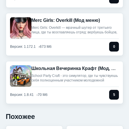
Merc Girls: Overkill (Мод меню)
Merc Girls: Overkill — мрачный шутер от третьего
лица, где ты возглавляешь отряд: вербуешь бойцов,
Версия: 1.172.1
673 Мб
0
Школьная Вечеринка Крафт (Мод, Много денег)
School Party Craft - это симулятор, где ты чувствуешь
себя полноценным участником молодежной
Версия: 1.8.41
70 Мб
5
Похожее