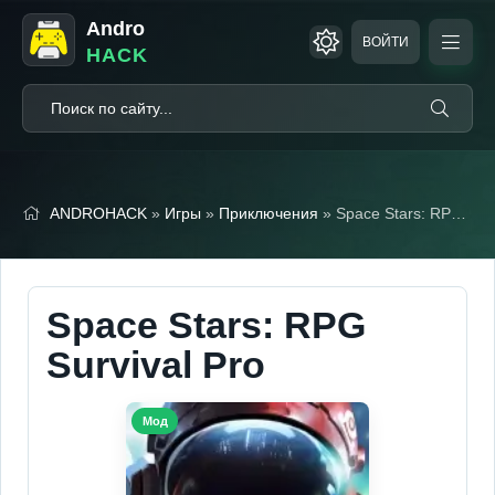
Andro
ВОЙТИ
HACK
ANDROHACK
»
Игры
»
Приключения
» Space Stars: RPG Survival Pro (Мод, Один удар)
Space Stars: RPG
Survival Pro
Мод