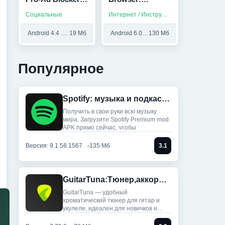
(Мод, Unlocked)
Adblock (Мод,
Социальные
Интернет / Инструменты
Premium
Unlocked)
Android 4.4 и выше
19 Мб
Android 6.0 и выше
130 Мб
Популярное
Spotify: музыка и подкасты (Мод, Всё разблокировано)
Получить в свои руки всю музыку
мира. Загрузите Spotify Premium mod
APK прямо сейчас, чтобы
Версия: 9.1.58.1567
135 Мб
3.1
GuitarTuna:Тюнер,аккорды,песни (Мод, Premium Unlocked)
GuitarTuna — удобный
хроматический тюнер для гитар и
укулеле, идеален для новичков и
профи: ты