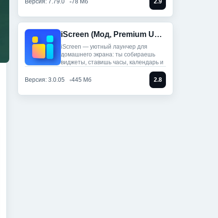
Версия: 7.79.0
78 Мб
2.9
iScreen (Мод, Premium Unlocked)
iScreen — уютный лаунчер для
домашнего экрана: ты собираешь
виджеты, ставишь часы, календарь и
Версия: 3.0.05
445 Мб
2.8