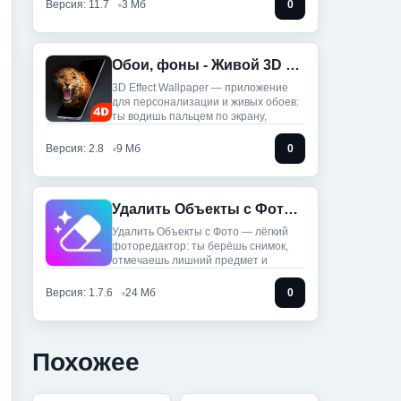
Версия: 11.7
3 Мб
0
Обои, фоны - Живой 3D Эффект (Мод, Unlocked)
3D Effect Wallpaper — приложение
для персонализации и живых обоев:
ты водишь пальцем по экрану,
Версия: 2.8
9 Мб
0
Удалить Объекты с Фото (Мод, Unlocked)
Удалить Объекты с Фото — лёгкий
фоторедактор: ты берёшь снимок,
отмечаешь лишний предмет и
Версия: 1.7.6
24 Мб
0
Похожее