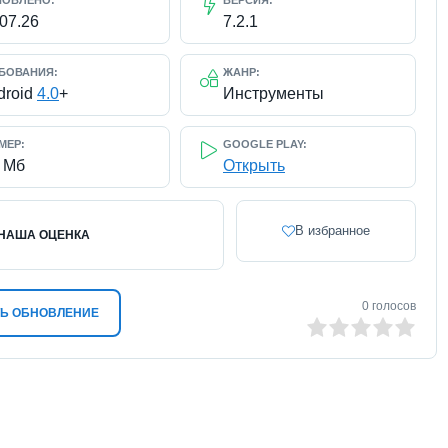
НОВЛЕНО:
ВЕРСИЯ:
.07.26
7.2.1
БОВАНИЯ:
ЖАНР:
droid
4.0
+
Инструменты
МЕР:
GOOGLE PLAY:
2 Мб
Открыть
В избранное
НАША ОЦЕНКА
0
голосов
Ь ОБНОВЛЕНИЕ
0
1
2
3
4
5