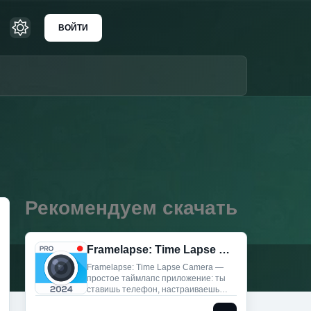
ВОЙТИ
Рекомендуем скачать
Framelapse: Time Lapse Camera (Мод, Unlocked)
Framelapse: Time Lapse Camera —
простое таймлапс приложение: ты
ставишь телефон, настраиваешь
кадр