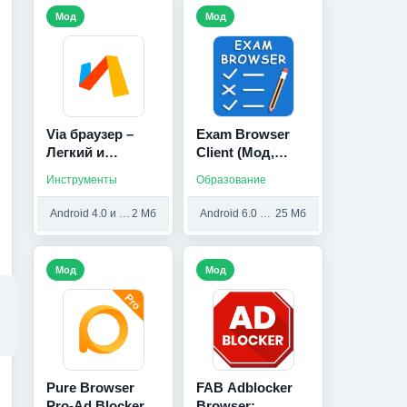
Мод
Мод
Via браузер –
Exam Browser
Легкий и
Client (Мод,
быстрый (Мод,
Premium
Инструменты
Образование
Без рекламы)
Unlocked)
Android 4.0 и выше
2 Мб
Android 6.0 и выше
25 Мб
Мод
Мод
Pure Browser
FAB Adblocker
Pro-Ad Blocker
Browser: