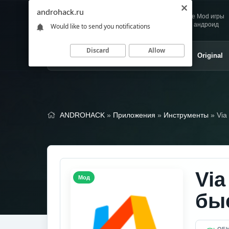
androhack.ru
Andro
Скачивай любимые Mod игры
HACK
и приложения для андроид
Would like to send you notifications
Discard
Allow
Главная
Игры
Приложения
Original
ANDROHACK
»
Приложения
»
Инструменты
» Via
Via
Мод
бы