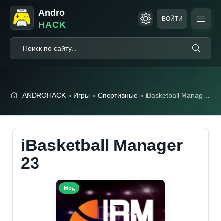
Andro
ВОЙТИ
HACK
ANDROHACK
»
Игры
»
Спортивные
» iBasketball Manager 23
iBasketball Manager
23
Мод