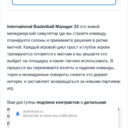
International Basketball Manager 23
это живой
менеджерский симулятор где вы строите команду,
планируете сезоны и принимаете решения в ритме
матчей. Каждый игровой цикл прост и глубок игроки
тренируются готовятся к матчам и вы решаете кто
выйдет на площадку и какие тактики использовать. В
процессе вы переживаете взлеты и падения команды,
торги и неожиданные повороты сюжета что держит
интерес и заставляет возвращаться за новыми партиями
игр.
Вам доступны
подписи контрактов
и
детальная
прокачка игроков
как ключевые инструменты развития
androhack.ru
команды. Следите за формой спортсменов
Would like to send you notifications
распределяйте роли и используйте молодые таланты