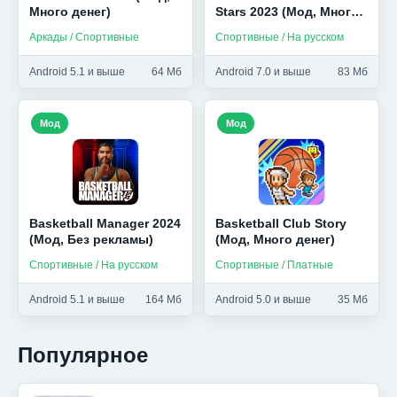
Много денег)
Stars 2023 (Мод, Много
денег)
Аркады / Спортивные
Спортивные / На русском
Android 5.1 и выше
64 Мб
Android 7.0 и выше
83 Мб
Мод
Мод
Basketball Manager 2024
Basketball Club Story
(Мод, Без рекламы)
(Мод, Много денег)
Спортивные / На русском
Спортивные / Платные
Android 5.1 и выше
164 Мб
Android 5.0 и выше
35 Мб
Популярное