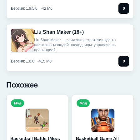
Версия: 1.9.5.0
42 Мб
0
Liu Shan Maker (18+)
Liu Shan Maker — эпическая стратегия, где ты
наставник молодой наследницы: управляешь
провинцией,
Версия: 1.0.0
415 Мб
0
Похожее
Мод
Мод
Basketball Battle (Мод,
Basketball Game All