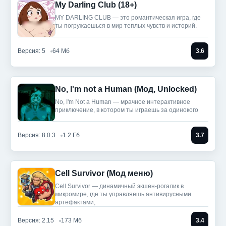
My Darling Club (18+)
MY DARLING CLUB — это романтическая игра, где
ты погружаешься в мир теплых чувств и историй.
Версия: 5
64 Мб
3.6
No, I'm not a Human (Мод, Unlocked)
No, I'm Not a Human — мрачное интерактивное
приключение, в котором ты играешь за одинокого
Версия: 8.0.3
1.2 Гб
3.7
Cell Survivor (Мод меню)
Cell Survivor — динамичный экшен-рогалик в
микромире, где ты управляешь антивирусными
артефактами,
Версия: 2.15
173 Мб
3.4