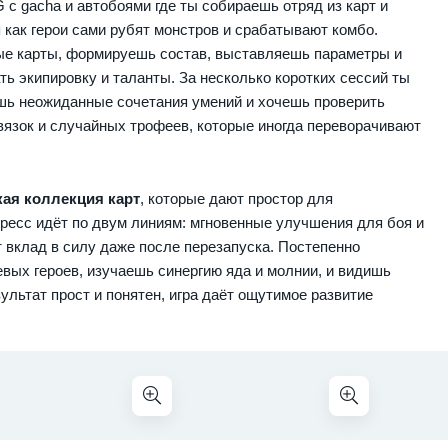
 с gacha и автобоями где ты собираешь отряд из карт и
 как герои сами рубят монстров и срабатывают комбо.
вые карты, формируешь состав, выставляешь параметры и
ь экипировку и таланты. За несколько коротких сессий ты
шь неожиданные сочетания умений и хочешь проверить
язок и случайных трофеев, которые иногда переворачивают
кая коллекция карт
, которые дают простор для
гресс идёт по двум линиям: мгновенные улучшения для боя и
 вклад в силу даже после перезапуска. Постепенно
ых героев, изучаешь синергию яда и молнии, и видишь
льтат прост и понятен, игра даёт ощутимое развитие