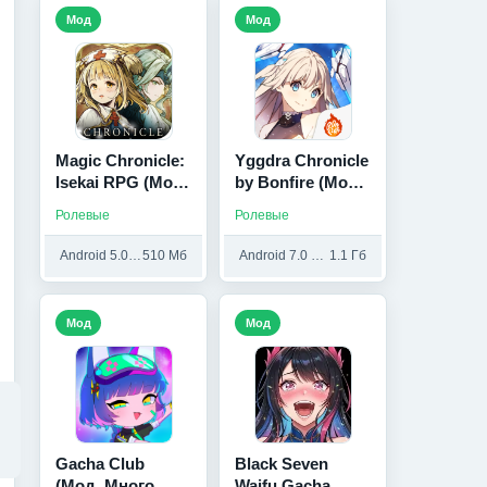
Мод
Мод
Magic Chronicle:
Yggdra Chronicle
Isekai RPG (Мод
by Bonfire (Мод
меню)
меню)
Ролевые
Ролевые
Android 5.0 и выше
510 Мб
Android 7.0 и выше
1.1 Гб
Мод
Мод
Gacha Club
Black Seven
(Мод, Много
Waifu Gacha