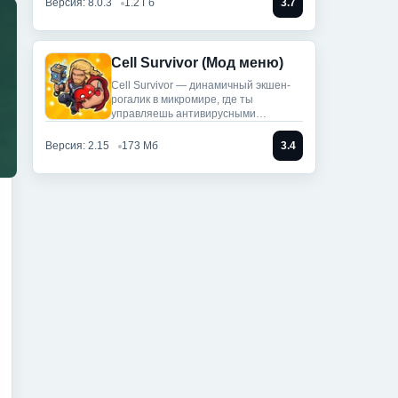
Версия: 8.0.3
1.2 Гб
3.7
Cell Survivor (Мод меню)
Cell Survivor — динамичный экшен-
рогалик в микромире, где ты
управляешь антивирусными
артефактами,
Версия: 2.15
173 Мб
3.4