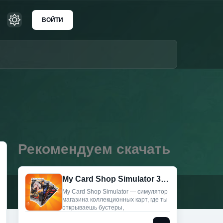
ВОЙТИ
Рекомендуем скачать
My Card Shop Simulator 3D (Мод меню)
My Card Shop Simulator — симулятор
магазина коллекционных карт, где ты
открываешь бустеры,