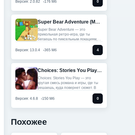
Версия: 2.0.82
176 Мб
0
Super Bear Adventure (Мод, Много денег)
Super Bear Adventure — это
прикольная ретро-игра, где ты
бегаешь по пиксельным локациям,
собираешь
Версия: 13.0.4
365 Мб
4
Choices: Stories You Play (Мод, Бесплатные выборы)
Choices: Stories You Play — это
крутая смесь романа и игры, где ты
решаешь, куда повернет сюжет. В
Версия: 4.6.8
150 Мб
0
Похожее