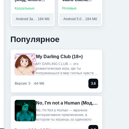
денег)
Isekai (Мод
Казуальные
Ролевые
Меню)
Android Зависит от устройства и выше
184 Мб
Android 5.0 и выше
184 Мб
Популярное
My Darling Club (18+)
MY DARLING CLUB — это
романтическая игра, где ты
погружаешься в мир теплых чувств и
историй.
Версия: 5
64 Мб
3.6
No, I'm not a Human (Мод, Unlocked)
No, I'm Not a Human — мрачное
интерактивное приключение, в
котором ты играешь за одинокого