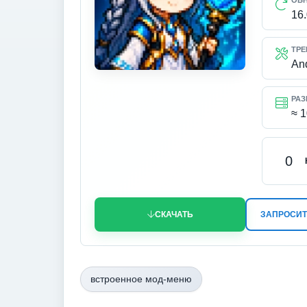
ОБ
16
ТРЕ
An
РАЗ
≈ 
0
СКАЧАТЬ
ЗАПРОСИТ
встроенное мод-меню