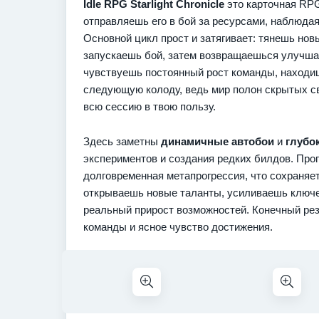
Idle RPG Starlight Chronicle
это карточная RPG
отправляешь его в бой за ресурсами, наблюдая
Основной цикл прост и затягивает: тянешь но
запускаешь бой, затем возвращаешься улучшат
чувствуешь постоянный рост команды, находи
следующую колоду, ведь мир полон скрытых св
всю сессию в твою пользу.
Здесь заметны
динамичные автобои
и
глубо
экспериментов и создания редких билдов. Про
долговременная метапрогрессия, что сохраняет
открываешь новые таланты, усиливаешь ключев
реальный прирост возможностей. Конечный резу
команды и ясное чувство достижения.