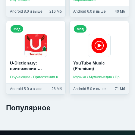
Android 8.0 и выше
216 Мб
Android 6.0 и выше
40 Мб
Мод
Мод
U-Dictionary:
YouTube Music
приложение-
(Premium)
переводчик со
Обучающие / Приложения на русском
Музыка / Мультимедиа / Приложения на русском
словарем (Мод,
Unlocked)
Android 5.0 и выше
26 Мб
Android 5.0 и выше
71 Мб
Популярное