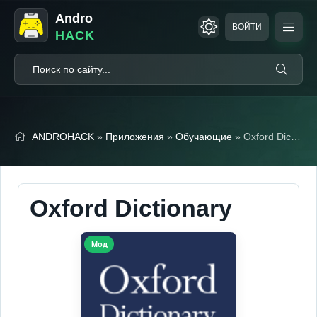
Andro
ВОЙТИ
HACK
ANDROHACK
»
Приложения
»
Обучающие
» Oxford Dictionary (Мод, Premium Unlocked)
Oxford Dictionary
Мод