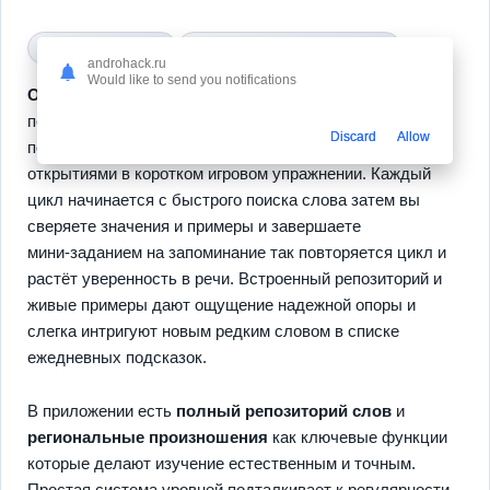
всё разблокировано
разблокированные приложения
androhack.ru
Would like to send you notifications
Oxford Dictionary
— это компактный языковой
помощник в кармане который соединяет привычный
Discard
Allow
поиск слова с ежедневной практикой и неожиданными
открытиями в коротком игровом упражнении. Каждый
цикл начинается с быстрого поиска слова затем вы
сверяете значения и примеры и завершаете
мини‑заданием на запоминание так повторяется цикл и
растёт уверенность в речи. Встроенный репозиторий и
живые примеры дают ощущение надежной опоры и
слегка интригуют новым редким словом в списке
ежедневных подсказок.
В приложении есть
полный репозиторий слов
и
региональные произношения
как ключевые функции
которые делают изучение естественным и точным.
Простая система уровней подталкивает к регулярности