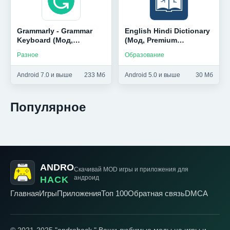
Grammarly - Grammar
English Hindi Dictionary
Keyboard (Мод,
(Мод, Premium
Unlocked)
Unlocked)
Разное
Образование
Android 7.0 и выше
233 Мб
Android 5.0 и выше
30 Мб
Популярное
ANDRO
Скачивай MOD игры
и приложения для
андроид
HACK
Главная
Игры
Приложения
Топ 100
Обратная связь
DMCA