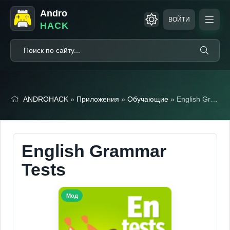
Andro
ВОЙТИ
HACK
ANDROHACK
»
Приложения
»
Обучающие
» English Grammar Tests (Мод, Unlocked)
English Grammar
Tests
Мод