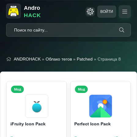
Andro
ВОЙТИ
HACK
ANDROHACK
»
Облако тегов
»
Patched
» Страница 8
Мод
Мод
iFruity Icon Pack
Perfect Icon Pack