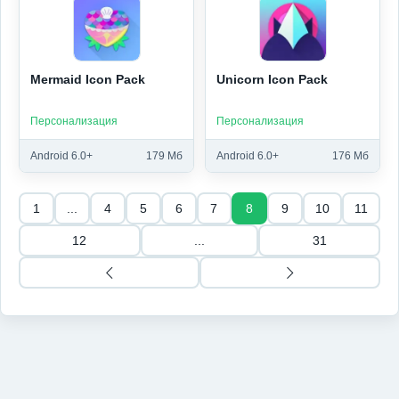
Mermaid Icon Pack
Unicorn Icon Pack
Персонализация
Персонализация
Android 6.0+
179 Мб
Android 6.0+
176 Мб
1
...
4
5
6
7
8
9
10
11
12
...
31