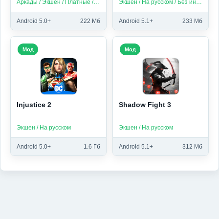
Аркады / Экшен / Платные / На русском / Без интернета
Экшен / На русском / Без интернета
Android 5.0+
222 Мб
Android 5.1+
233 Мб
Мод
Мод
Injustice 2
Shadow Fight 3
Экшен / На русском
Экшен / На русском
Android 5.0+
1.6 Гб
Android 5.1+
312 Мб