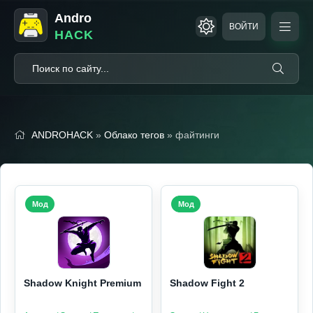
Andro
ВОЙТИ
HACK
ANDROHACK
»
Облако тегов
» файтинги
Мод
Мод
Shadow Knight Premium
Shadow Fight 2