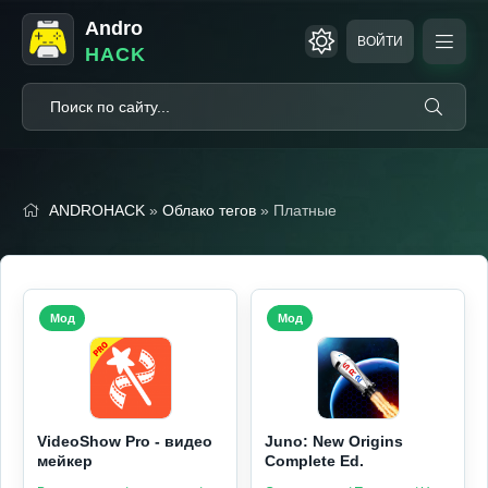
Andro
ВОЙТИ
HACK
ANDROHACK
»
Облако тегов
» Платные
Мод
Мод
VideoShow Pro - видео
Juno: New Origins
мейкер
Complete Ed.