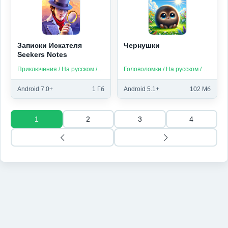
Записки Искателя
Чернушки
Seekers Notes
Приключения / На русском / Без интернета
Головоломки / На русском / Без интернета
Android 7.0+
1 Гб
Android 5.1+
102 Мб
1
2
3
4