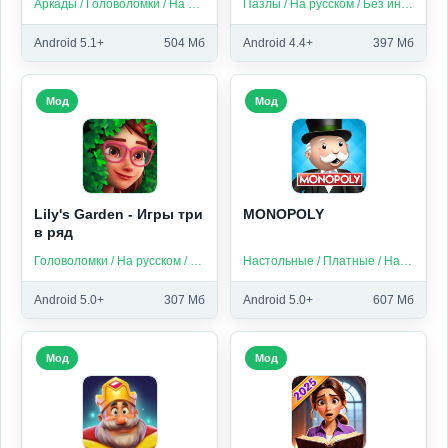
Аркады / Головоломки / На русском / Без интернета
Пазлы / На русском / Без интернета
Android 5.1+
504 Мб
Android 4.4+
397 Мб
Мод
Мод
Lily's Garden - Игры три
MONOPOLY
в ряд
Головоломки / На русском / Без интернета
Настольные / Платные / На русском
Android 5.0+
307 Мб
Android 5.0+
607 Мб
Мод
Мод