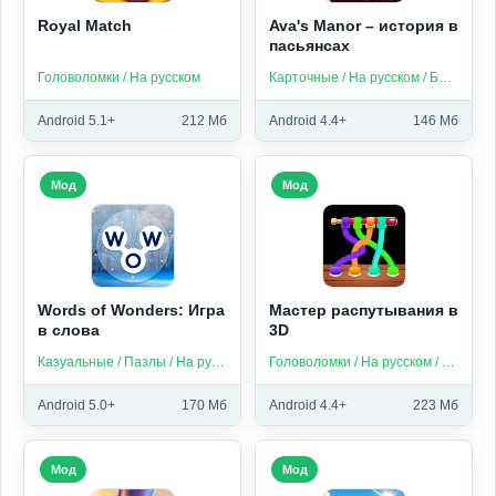
Royal Match
Ava's Manor – история в
пасьянсах
Головоломки / На русском
Карточные / На русском / Без интернета
Android 5.1+
212 Мб
Android 4.4+
146 Мб
Мод
Мод
Words of Wonders: Игра
Мастер распутывания в
в слова
3D
Казуальные / Пазлы / На русском / Без интернета
Головоломки / На русском / Без интернета
Android 5.0+
170 Мб
Android 4.4+
223 Мб
Мод
Мод