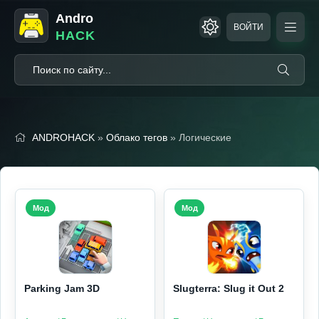
Andro
ВОЙТИ
HACK
ANDROHACK
»
Облако тегов
» Логические
Мод
Мод
Parking Jam 3D
Slugterra: Slug it Out 2