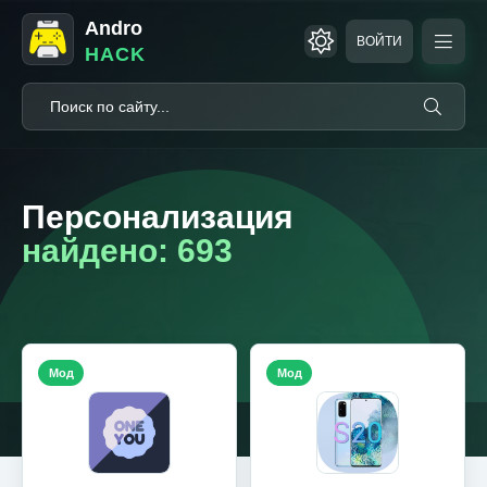
Andro
ВОЙТИ
HACK
Персонализация
найдено: 693
Мод
Мод