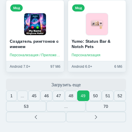
Мод
Мод
Создатель рингтонов с
Yumo: Status Bar &
именем
Notch Pets
Персонализация / Приложения на русском
Персонализация
Android 7.0+
97 Мб
Android 6.0+
6 Мб
Загрузить еще
1
...
45
46
47
48
49
50
51
52
53
...
70