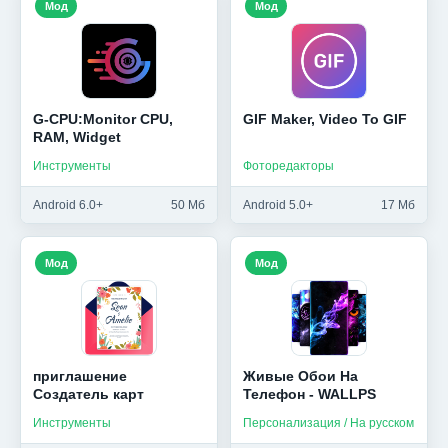
Мод
Мод
G-CPU:Monitor CPU,
GIF Maker, Video To GIF
RAM, Widget
Инструменты
Фоторедакторы
Android 6.0+
50 Мб
Android 5.0+
17 Мб
Мод
Мод
приглашение
Живые Обои На
Создатель карт
Телефон - WALLPS
Инструменты
Персонализация / На русском