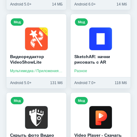
Android 5.0+
14 МБ
Android 6.0+
14 Мб
Мод
Мод
Видеоредактор
SketchAR: начни
VideoShowLite
рисовать с AR
Мультимедиа / Приложения на русском
Разное
Android 5.0+
131 Мб
Android 7.0+
118 Мб
Мод
Мод
Скрыть фото Видео
Video Player - Cкачать