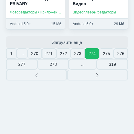
PRIVARY
Bидео
Фоторедакторы / Приложения на русском
Видеоплееры/редакторы
Android 5.0+
15 Мб
Android 5.0+
29 Мб
Загрузить еще
1
...
270
271
272
273
274
275
276
277
278
...
319