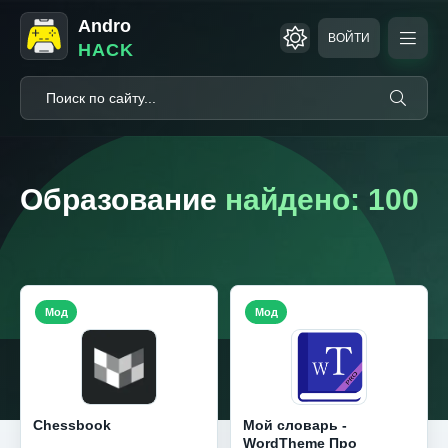
Andro
ВОЙТИ
HACK
Образование
найдено: 100
Мод
Мод
Chessbook
Мой словарь -
WordTheme Про