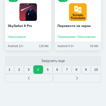
SkySafari 8 Pro
Перевести на экран
Образование
Переводчики / Образование
Android 12+
128 Мб
Android 5.0+
50 Мб
Загрузить еще
1
2
3
4
5
6
7
8
9
10