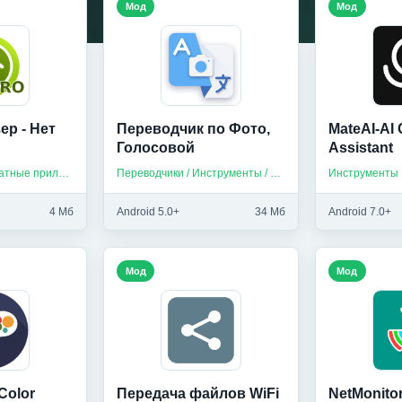
Мод
Мод
ер - Нет
Переводчик по Фото,
MateAI-AI 
Голосовой
Assistant
Инструменты / Платные приложения
Переводчики / Инструменты / Приложения на русском
Инструменты
4 Мб
Android 5.0+
34 Мб
Android 7.0+
Мод
Мод
 Color
Передача файлов WiFi
NetMonitor