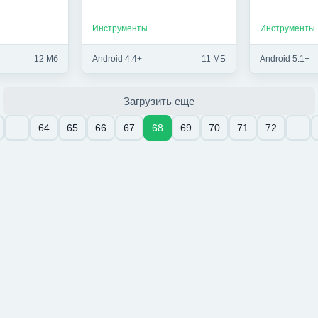
Инструменты
Инструменты
12 Мб
Android 4.4+
11 МБ
Android 5.1+
Загрузить еще
...
64
65
66
67
68
69
70
71
72
...