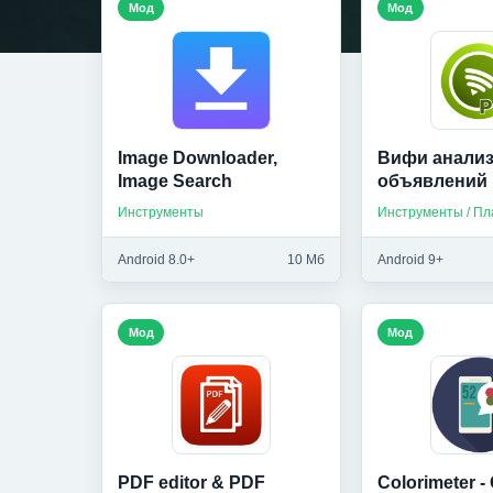
Мод
Мод
Image Downloader,
Вифи анализ
Image Search
объявлений
Инструменты
Android 8.0+
10 Мб
Android 9+
Мод
Мод
PDF editor & PDF
Colorimeter -