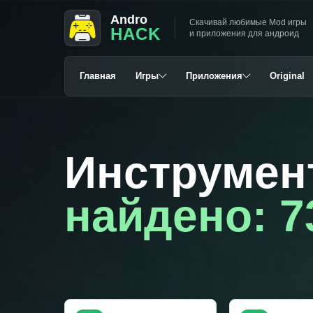
Andro
Скачивай любимые Mod игры
HACK
и приложения для андроид
Главная
Игры
Приложения
Original
Инструмен
найдено: 7