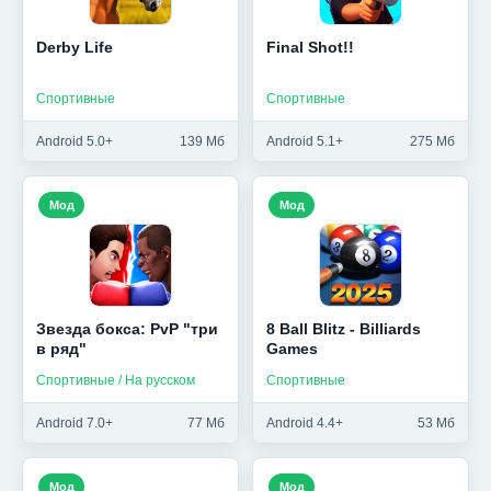
Derby Life
Final Shot!!
Спортивные
Спортивные
Android 5.0+
139 Мб
Android 5.1+
275 Мб
Мод
Мод
Звезда бокса: PvP "три
8 Ball Blitz - Billiards
в ряд"
Games
Спортивные / На русском
Спортивные
Android 7.0+
77 Мб
Android 4.4+
53 Мб
Мод
Мод