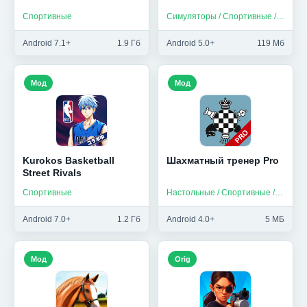
Спортивные
Симуляторы / Спортивные / На русском
Android 7.1+
1.9 Гб
Android 5.0+
119 Мб
Мод
Мод
Kurokos Basketball
Шахматный тренер Pro
Street Rivals
Спортивные
Настольные / Спортивные / Платные
Android 7.0+
1.2 Гб
Android 4.0+
5 МБ
Мод
Orig