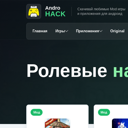
Andro
Скачивай любимые Mod игры
HACK
и приложения для андроид
Главная
Игры
Приложения
Original
Ролевые
н
Мод
Мод