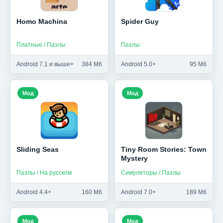
Homo Machina
Spider Guy
Платные / Пазлы
Пазлы
Android 7.1 и выше+
384 Мб
Android 5.0+
95 Мб
Мод
Мод
Sliding Seas
Tiny Room Stories: Town
Mystery
Пазлы / На русском
Симуляторы / Пазлы
Android 4.4+
160 Мб
Android 7.0+
189 Мб
Мод
Мод