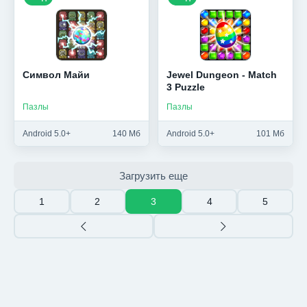
Символ Майи
Jewel Dungeon - Match
3 Puzzle
Пазлы
Пазлы
Android 5.0+
140 Мб
Android 5.0+
101 Мб
Загрузить еще
1
2
3
4
5