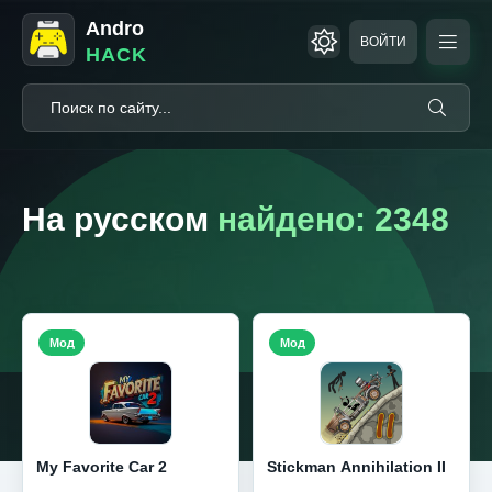
Andro
ВОЙТИ
HACK
На русском
найдено: 2348
Мод
Мод
My Favorite Car 2
Stickman Annihilation II