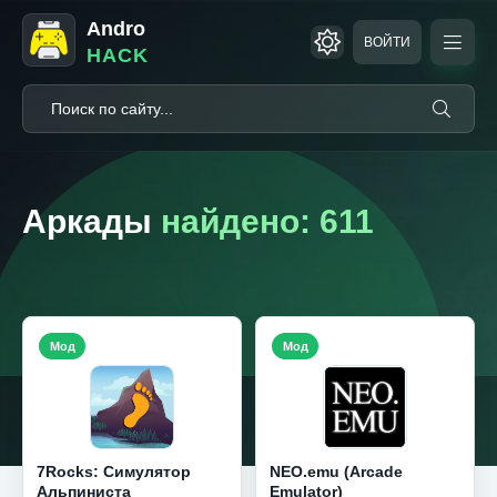
Andro
ВОЙТИ
HACK
Аркады
найдено: 611
Мод
Мод
7Rocks: Симулятор
NEO.emu (Arcade
Альпиниста
Emulator)