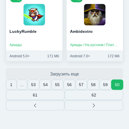
LuckyRumble
Ambidextro
Аркады
Аркады / На русском / Платные
Android 5.0+
171 Мб
Android 7.0+
172 Мб
Загрузить еще
1
...
53
54
55
56
57
58
59
60
61
62