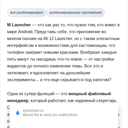
всё разблокировано
разблокированные приложения
M Launcher
— это как раз то, что нужно тем, кто живет в
мире Android. Представь себе, это приложение во
многом похоже на Mi 12 Launcher, но с таким элегантным
интерфейсом и возможностями для кастомизации, что
телефон заиграет новыми красками. Вообрази: каждые
пять минут ты находишь что-то новое — от настройки
виджетов до полного изменения темы. Все это и
затягивает, и вдохновляет на дальнейшие
эксперименты... а что еще скрывается под капотом?
Одна из супер-функций — это
мощный файловый
менеджер
, который работает, как надежный секретарь.
Он поможет тебе просто искать, копировать и
androhack.ru
архивировать каждую мелочь в телефоне. Еще вишенка
Would like to send you notifications
на торте —
легкость
, с которой это все работает
благодаря знакомому интерфейсу Mi OS. Представь, как