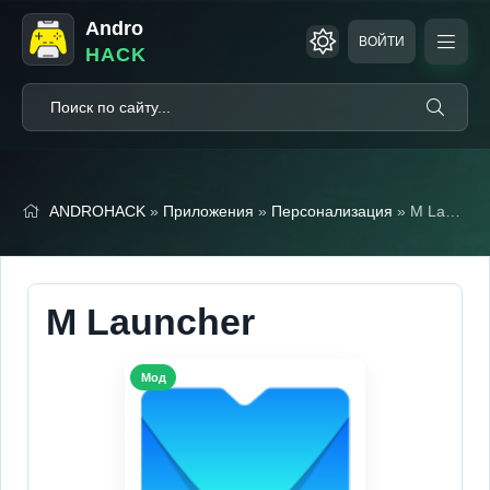
Andro
ВОЙТИ
HACK
ANDROHACK
»
Приложения
»
Персонализация
» M Launcher (Мод, Premium Unlocked)
M Launcher
Мод