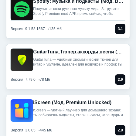
Spotify: музыка и подкасты (Мод, Всё разблокировано)
Получить в свои руки всю музыку мира. Загрузите
Spotify Premium mod APK прямо сейчас, чтобы
Версия: 9.1.58.1567
135 Мб
3.1
GuitarTuna:Тюнер,аккорды,песни (Мод, Premium Unlocked)
GuitarTuna — удобный хроматический тюнер для
гитар и укулеле, идеален для новичков и профи: ты
Версия: 7.79.0
78 Мб
2.9
iScreen (Мод, Premium Unlocked)
iScreen — уютный лаунчер для домашнего экрана:
ты собираешь виджеты, ставишь часы, календарь и
Версия: 3.0.05
445 Мб
2.8