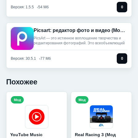
Версия: 1.5.5
54 Мб
0
Picsart: редактор фото и видео (Мод, Unlocked)
PicsArt — это истинное воплощение творчества и
редактирования фотографий. Это всеобъемлющий
Версия: 30.5.1
77 Мб
0
Похожее
Мод
Мод
YouTube Music
Real Racing 3 (Мод