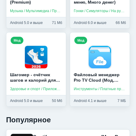
(Premium)
меню, Много денег)
Музыка / Мультимедиа / Приложения на русском
Гонки / Симуляторы / На русском
Android 5.0 и выше
71 Мб
Android 6.0 и выше
66 Мб
Мод
Мод
Шагомер - счётчик
Файловый менеджер
шагов и калорий для
Pro TV Cloud (Мод,
здоровья (Мод,
Оплачено)
Здоровье и спорт / Приложения на русском
Инструменты / Платные приложения
Unlocked)
Android 5.0 и выше
50 Мб
Android 4.1 и выше
7 МБ
Популярное