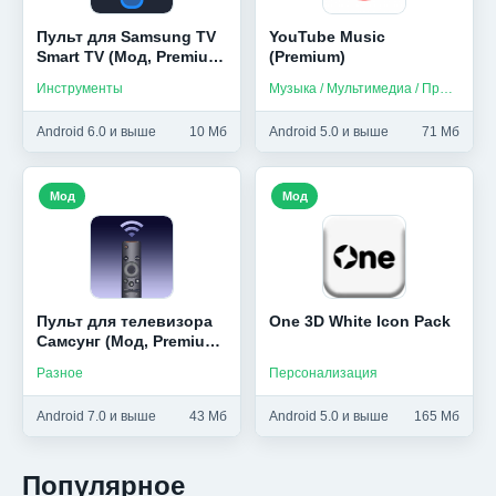
Пульт для Samsung TV
YouTube Music
Smart TV (Мод, Premium
(Premium)
Unlocked)
Инструменты
Музыка / Мультимедиа / Приложения на русском
Android 6.0 и выше
10 Мб
Android 5.0 и выше
71 Мб
Мод
Мод
Пульт для телевизора
One 3D White Icon Pack
Самсунг (Мод, Premium
Unlocked)
Разное
Персонализация
Android 7.0 и выше
43 Мб
Android 5.0 и выше
165 Мб
Популярное