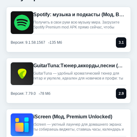
Spotify: музыка и подкасты (Мод, Всё разблокировано)
Получить в свои руки всю музыку мира. Загрузите
Spotify Premium mod APK прямо сейчас, чтобы
Версия: 9.1.58.1567
135 Мб
3.1
GuitarTuna:Тюнер,аккорды,песни (Мод, Premium Unlocked)
GuitarTuna — удобный хроматический тюнер для
гитар и укулеле, идеален для новичков и профи: ты
Версия: 7.79.0
78 Мб
2.9
iScreen (Мод, Premium Unlocked)
iScreen — уютный лаунчер для домашнего экрана:
ты собираешь виджеты, ставишь часы, календарь и