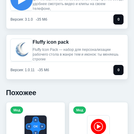
удобнее смотреть видео и клипы на своем
телефоне,
Версия: 3.1.0
35 Мб
0
Fluffy icon pack
Fluffy Icon Pack — набор для персонализации
рабочего стола в жанре тем и иконок: ты меняешь
строгие
Версия: 1.0.11
35 Мб
0
Похожее
Мод
Мод