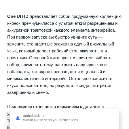
One UI HD
представляет собой продуманную коллекцию
иконок премиум‑класса с ультрачётким разрешением и
аккуратной трактовкой каждого элемента интерфейса.
При первом запуске вы быстро увидите суть —
заменить стандартные значки на единый визуальный
язык, который делает рабочий стол аккуратным и
понятным. Основной цикл прост и приятен: выбрать
набор, применить тему, настроить пару ярлыков и
наблюдать, как экран превращается в цельный и
минималистичный интерфейс. Остальное зависит от
вкуса пользователя, но результат всегда смотрится
завершённо и свежо.
Приложение отличается вниманием к деталям и
удобством использования, в нём собраны более пяти
androhack.ru
тысяч иконок для популярных приложений и сервисов,
Would like to send you notifications
каждая иконка аккуратно отбалансирована по углам и