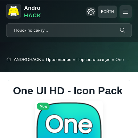
Andro
ВОЙТИ
HACK
ANDROHACK
»
Приложения
»
Персонализация
» One UI HD - Icon Pack
One UI HD - Icon Pack
Мод