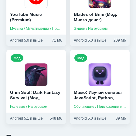
YouTube Music
Blades of Brim (Мод,
(Premium)
Много денег)
Музыка / Мультимедиа / Приложения на русском
Экшен / На русском
Android 5.0 и выше
71 Мб
Android 5.0 и выше
209 Мб
Мод
Мод
Grim Soul: Dark Fantasy
Мимо: Изучай основы
Survival (Мод,
JavaScript, Python,
Бесплатный крафт)
HTML и др (Мод,
Ролевые / На русском
Обучающие / Приложения на русском
Unlocked)
Android 5.1 и выше
548 Мб
Android 5.0 и выше
39 Мб