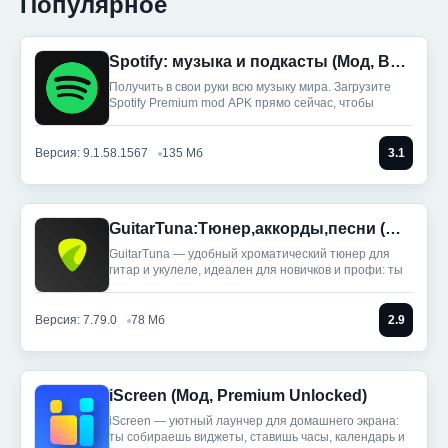
Популярное
Spotify: музыка и подкасты (Мод, Всё разблокировано)
Получить в свои руки всю музыку мира. Загрузите
Spotify Premium mod APK прямо сейчас, чтобы
Версия: 9.1.58.1567
135 Мб
3.1
GuitarTuna:Тюнер,аккорды,песни (Мод, Premium Unlocked)
GuitarTuna — удобный хроматический тюнер для
гитар и укулеле, идеален для новичков и профи: ты
Версия: 7.79.0
78 Мб
2.9
iScreen (Мод, Premium Unlocked)
iScreen — уютный лаунчер для домашнего экрана:
ты собираешь виджеты, ставишь часы, календарь и