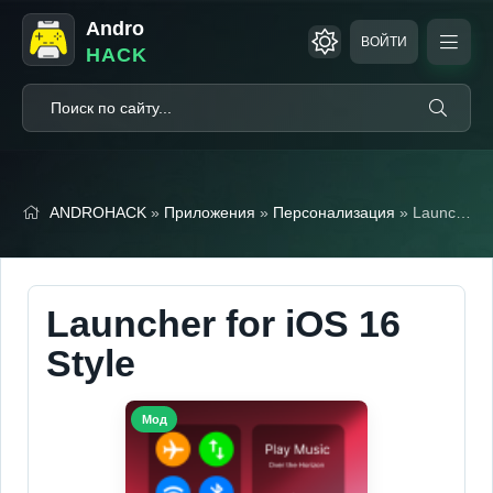
Andro
ВОЙТИ
HACK
ANDROHACK
»
Приложения
»
Персонализация
» Launcher for iOS 16 Style (Мод, Unlocked)
Launcher for iOS 16
Style
Мод