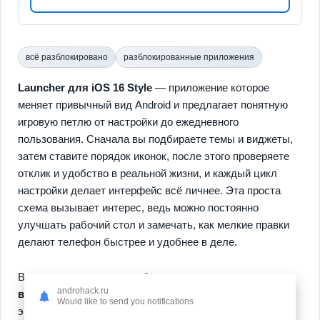
всё разблокировано
разблокированные приложения
Launcher для iOS 16 Style
— приложение которое
меняет привычный вид Android и предлагает понятную
игровую петлю от настройки до ежедневного
пользования. Сначала вы подбираете темы и виджеты,
затем ставите порядок иконок, после этого проверяете
отклик и удобство в реальной жизни, и каждый цикл
настройки делает интерфейс всё личнее. Эта проста
схема вызывает интерес, ведь можно постоянно
улучшать рабочий стол и замечать, как мелкие правки
делают телефон быстрее и удобнее в деле.
Во втором слое опыта собраны
настраиваемые
androhack.ru
виджеты
и
гибкие горячие клавиши
которые реально
Would like to send you notifications
экономят время и упрощают доступ к нужным