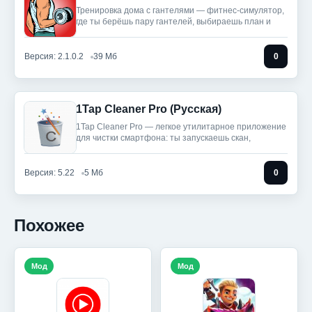
Тренировка дома с гантелями — фитнес‑симулятор,
где ты берёшь пару гантелей, выбираешь план и
Версия: 2.1.0.2
39 Мб
0
1Tap Cleaner Pro (Русская)
1Tap Cleaner Pro — легкое утилитарное приложение
для чистки смартфона: ты запускаешь скан,
Версия: 5.22
5 Мб
0
Похожее
Мод
Мод