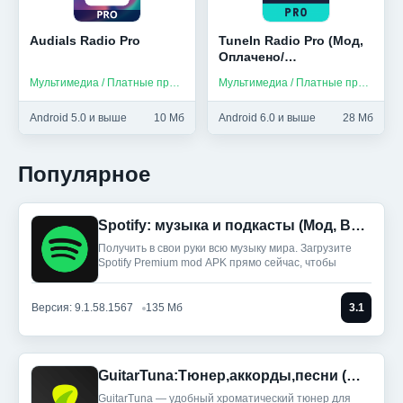
Audials Radio Pro
TuneIn Radio Pro (Мод,
Оплачено/
Оптимизировано)
Мультимедиа / Платные приложения
Мультимедиа / Платные приложения
Android 5.0 и выше
10 Мб
Android 6.0 и выше
28 Мб
Популярное
Spotify: музыка и подкасты (Мод, Всё разблокировано)
Получить в свои руки всю музыку мира. Загрузите
Spotify Premium mod APK прямо сейчас, чтобы
Версия: 9.1.58.1567
135 Мб
3.1
GuitarTuna:Тюнер,аккорды,песни (Мод, Premium Unlocked)
GuitarTuna — удобный хроматический тюнер для