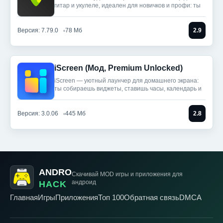
гитар и укулеле, идеален для новичков и профи: ты
Версия: 7.79.0
78 Мб
2.9
iScreen (Мод, Premium Unlocked)
iScreen — уютный лаунчер для домашнего экрана:
ты собираешь виджеты, ставишь часы, календарь и
Версия: 3.0.06
445 Мб
2.8
ANDRO
Скачивай MOD игры
и приложения для
андроид
HACK
Главная
Игры
Приложения
Топ 100
Обратная связь
DMCA