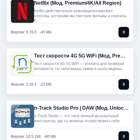
Netflix (Мод, Premium/4K/All Region)
Netflix действительно революционизировал
способы, которыми мы смотрим фильмы и сериалы.
С
Версия: 9.78.0
45 Мб
0
Тест скорости 4G 5G WiFi (Мод, Premium Unlocked)
Тест скорости 4G 5G WiFi — утилита для проверки
интернета: ты запускаешь замер и сразу видишь
Версия: 2.16.1
22 Мб
0
n-Track Studio Pro | DAW (Мод, Unlocked)
n-Track Studio — это твой личный музыкальный
конструктор, где ты можешь почувствовать себя
Версия: 10.5.186
80 Мб
0