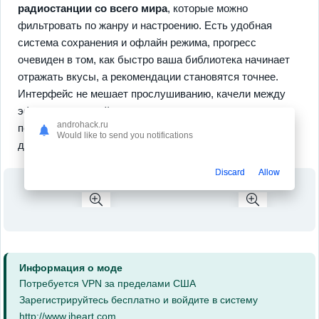
радиостанции со всего мира
, которые можно
фильтровать по жанру и настроению. Есть удобная
система сохранения и офлайн режима, прогресс
очевиден в том, как быстро ваша библиотека начинает
отражать вкусы, а рекомендации становятся точнее.
Интерфейс не мешает прослушиванию, качели между
эфиром и музыкой плавные, и в результате вы
androhack.ru
получаете удобный музыкальный спутник на каждый
Would like to send you notifications
день.
Discard
Allow
Информация о моде
Потребуется VPN за пределами США
Зарегистрируйтесь бесплатно и войдите в систему
http://www.iheart.com