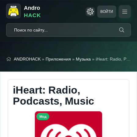
Andro
ВОЙТИ
HACK
ANDROHACK
»
Приложения
»
Музыка
» iHeart: Radio, Podcasts, Music (Мод, Без рекламы)
iHeart: Radio,
Podcasts, Music
Мод