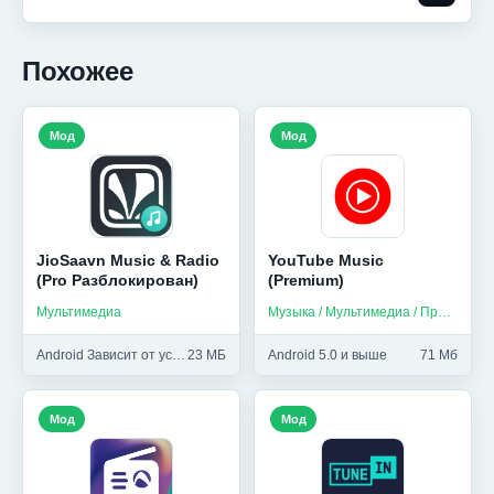
Похожее
Мод
Мод
JioSaavn Music & Radio
YouTube Music
(Pro Разблокирован)
(Premium)
Мультимедиа
Музыка / Мультимедиа / Приложения на русском
Android Зависит от устройства и выше
23 МБ
Android 5.0 и выше
71 Мб
Мод
Мод