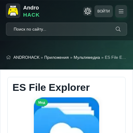
Andro
ВОЙТИ
HACK
ANDROHACK
»
Приложения
»
Мультимедиа
» ES File Explorer (Мод, Premium Unlocked)
ES File Explorer
Мод