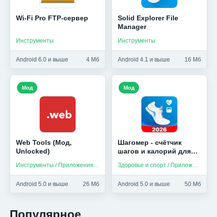
Wi-Fi Pro FTP-сервер
Solid Explorer File
Manager
Инструменты
Инструменты
Android 6.0 и выше
4 Мб
Android 4.1 и выше
16 Мб
Мод
Мод
Web Tools (Мод,
Шагомер - счётчик
Unlocked)
шагов и калорий для
здоровья (Мод,
Инструменты / Приложения на русском
Здоровье и спорт / Приложения на русском
Unlocked)
Android 5.0 и выше
26 Мб
Android 5.0 и выше
50 Мб
Популярное