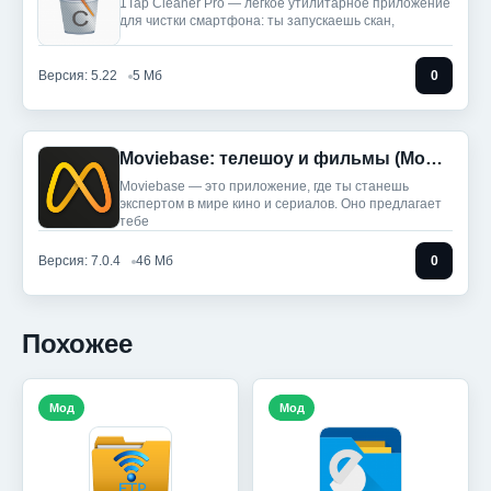
1Tap Cleaner Pro — легкое утилитарное приложение
для чистки смартфона: ты запускаешь скан,
Версия: 5.22
5 Мб
0
Moviebase: телешоу и фильмы (Мод, Unlocked)
Moviebase — это приложение, где ты станешь
экспертом в мире кино и сериалов. Оно предлагает
тебе
Версия: 7.0.4
46 Мб
0
Похожее
Мод
Мод