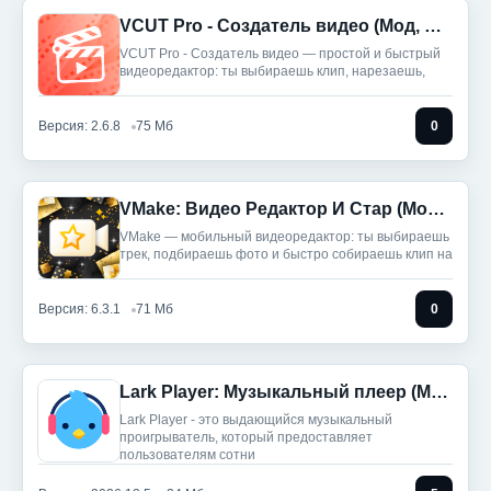
VCUT Pro - Создатель видео (Мод, Unlocked)
VCUT Pro - Создатель видео — простой и быстрый
видеоредактор: ты выбираешь клип, нарезаешь,
Версия: 2.6.8
75 Мб
0
VMake: Видео Редактор И Стар (Мод, Unlocked)
VMake — мобильный видеоредактор: ты выбираешь
трек, подбираешь фото и быстро собираешь клип на
Версия: 6.3.1
71 Мб
0
Lark Player: Музыкальный плеер (Мод, Unlocked)
Lark Player - это выдающийся музыкальный
проигрыватель, который предоставляет
пользователям сотни