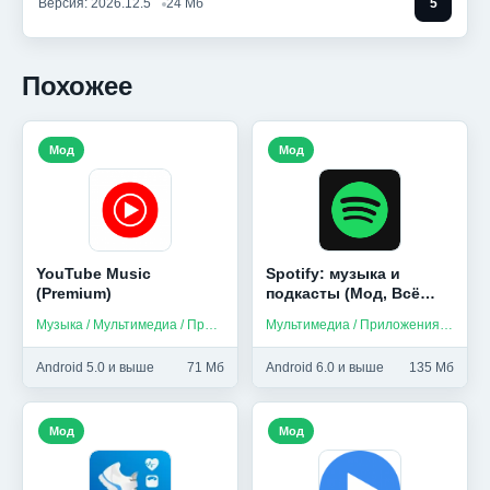
Версия: 2026.12.5
24 Мб
5
Похожее
Мод
Мод
YouTube Music
Spotify: музыка и
(Premium)
подкасты (Мод, Всё
разблокировано)
Музыка / Мультимедиа / Приложения на русском
Мультимедиа / Приложения на русском / Музыка
Android 5.0 и выше
71 Мб
Android 6.0 и выше
135 Мб
Мод
Мод