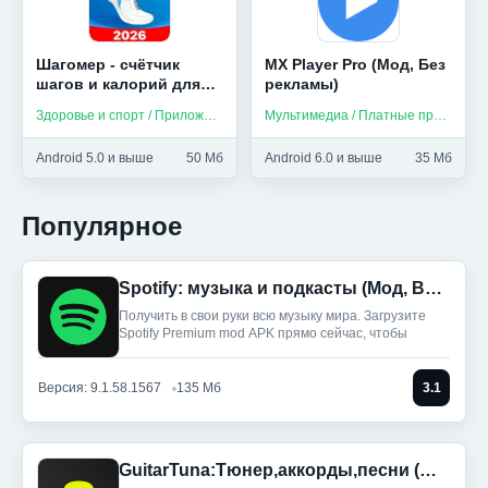
Шагомер - счётчик
MX Player Pro (Мод, Без
шагов и калорий для
рекламы)
здоровья (Мод,
Здоровье и спорт / Приложения на русском
Мультимедиа / Платные приложения
Unlocked)
Android 5.0 и выше
50 Мб
Android 6.0 и выше
35 Мб
Популярное
Spotify: музыка и подкасты (Мод, Всё разблокировано)
Получить в свои руки всю музыку мира. Загрузите
Spotify Premium mod APK прямо сейчас, чтобы
Версия: 9.1.58.1567
135 Мб
3.1
GuitarTuna:Тюнер,аккорды,песни (Мод, Premium Unlocked)