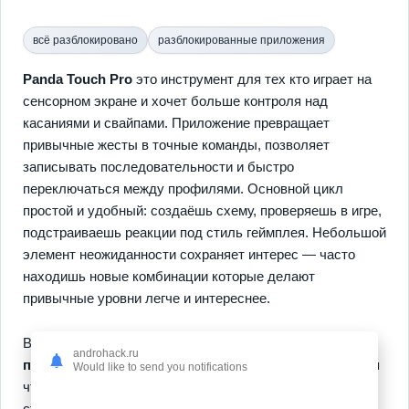
всё разблокировано
разблокированные приложения
Panda Touch Pro
это инструмент для тех кто играет на
сенсорном экране и хочет больше контроля над
касаниями и свайпами. Приложение превращает
привычные жесты в точные команды, позволяет
записывать последовательности и быстро
переключаться между профилями. Основной цикл
простой и удобный: создаёшь схему, проверяешь в игре,
подстраиваешь реакции под стиль геймплея. Небольшой
элемент неожиданности сохраняет интерес — часто
находишь новые комбинации которые делают
привычные уровни легче и интереснее.
Внутри доступны
настройка макросов
,
поддержка
androhack.ru
популярных жанров
и гибкая привязка зон управления
Would like to send you notifications
что обеспечивает плавный переход от экспериментов к
стабильной эффективности. Прогресс виден быстро,