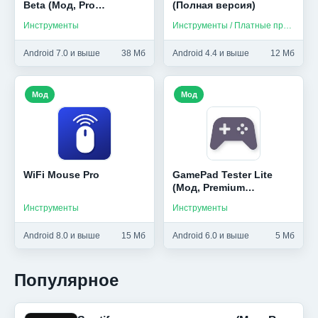
Beta (Мод, Pro
(Полная версия)
Unlocked)
Инструменты
Инструменты / Платные приложения
Android 7.0 и выше
38 Мб
Android 4.4 и выше
12 Мб
Мод
Мод
WiFi Mouse Pro
GamePad Tester Lite
(Мод, Premium
Unlocked)
Инструменты
Инструменты
Android 8.0 и выше
15 Мб
Android 6.0 и выше
5 Мб
Популярное