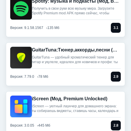
Spotify: музыка и подкасты (Мод, Всё разблокировано)
Получить в свои руки всю музыку мира. Загрузите
Spotify Premium mod APK прямо сейчас, чтобы
Версия: 9.1.58.1567
135 Мб
3.1
GuitarTuna:Тюнер,аккорды,песни (Мод, Premium Unlocked)
GuitarTuna — удобный хроматический тюнер для
гитар и укулеле, идеален для новичков и профи: ты
Версия: 7.79.0
78 Мб
2.9
iScreen (Мод, Premium Unlocked)
iScreen — уютный лаунчер для домашнего экрана:
ты собираешь виджеты, ставишь часы, календарь и
Версия: 3.0.05
445 Мб
2.8