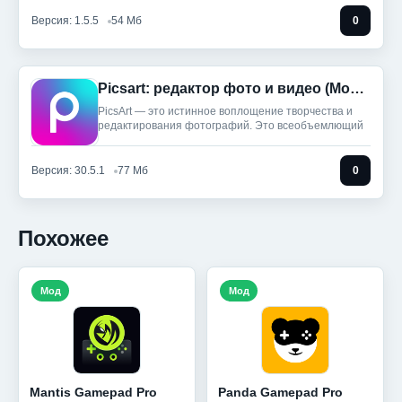
Версия: 1.5.5
54 Мб
0
Picsart: редактор фото и видео (Мод, Unlocked)
PicsArt — это истинное воплощение творчества и
редактирования фотографий. Это всеобъемлющий
Версия: 30.5.1
77 Мб
0
Похожее
Мод
Мод
Mantis Gamepad Pro
Panda Gamepad Pro