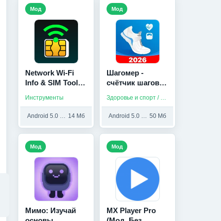
Мод
Мод
Network Wi-Fi
Шагомер -
Info & SIM Tools
счётчик шагов и
(Мод, Unlocked)
калорий для
Инструменты
Здоровье и спорт / Приложения на русском
здоровья (Мод,
Unlocked)
Android 5.0 и выше
14 Мб
Android 5.0 и выше
50 Мб
Мод
Мод
Мимо: Изучай
MX Player Pro
основы
(Мод, Без