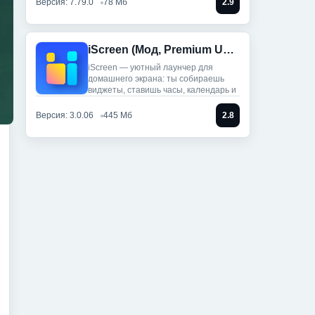
Версия: 7.79.0
78 Мб
2.9
iScreen (Мод, Premium Unlocked)
iScreen — уютный лаунчер для
домашнего экрана: ты собираешь
виджеты, ставишь часы, календарь и
Версия: 3.0.06
445 Мб
2.8