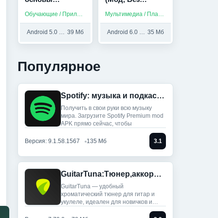
JavaScript,
рекламы)
Обучающие / Приложения на русском
Мультимедиа / Платные приложения
Python, HTML и
др (Мод,
Android 5.0 и выше
39 Мб
Android 6.0 и выше
35 Мб
Unlocked)
Популярное
Spotify: музыка и подкасты (Мод, Всё разблокировано)
Получить в свои руки всю музыку
мира. Загрузите Spotify Premium mod
APK прямо сейчас, чтобы
Версия: 9.1.58.1567
135 Мб
3.1
GuitarTuna:Тюнер,аккорды,песни (Мод, Premium Unlocked)
GuitarTuna — удобный
хроматический тюнер для гитар и
укулеле, идеален для новичков и
профи: ты