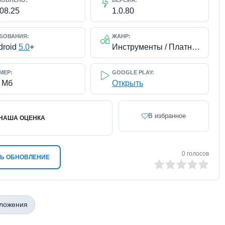
НОВЛЕНО:
ВЕРСИЯ:
.08.25
1.0.80
БОВАНИЯ:
ЖАНР:
droid
5.0
+
Инструменты / Платные приложения
МЕР:
GOOGLE PLAY:
6 Мб
Открыть
В избранное
НАША ОЦЕНКА
0
голосов
Ь ОБНОВЛЕНИЕ
0
1
2
3
4
5
иложения