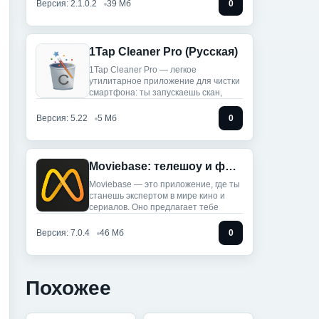
Версия: 2.1.0.2
39 Мб
0
1Tap Cleaner Pro (Русская)
1Tap Cleaner Pro — легкое
утилитарное приложение для чистки
смартфона: ты запускаешь скан,
Версия: 5.22
5 Мб
0
Moviebase: телешоу и фильмы (Мод, Unlocked)
Moviebase — это приложение, где ты
станешь экспертом в мире кино и
сериалов. Оно предлагает тебе
Версия: 7.0.4
46 Мб
0
Похожее