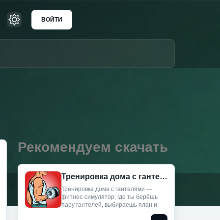
ВОЙТИ
Рекомендуем скачать
Тренировка дома с гантелями (Мод, Unlocked)
Тренировка дома с гантелями —
фитнес‑симулятор, где ты берёшь
пару гантелей, выбираешь план и