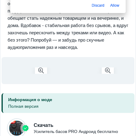
основанный на твоем музыкальном вкусе. Программа
Discard
Allow
поддерживает любые наушники и колонки, а еще
обещает стать надежным товарищем и на вечеринке, и
дома. Вдобавок - стабильная работа без срывов, а вдруг
захочешь перескочить между треками или видео. А как
без этого? Попробуй — и забудь про скучные
аудиоприложения раз и навсегда.
Информация о моде
Полная версия
Скачать
Усилитель басов PRO Андроид бесплатно