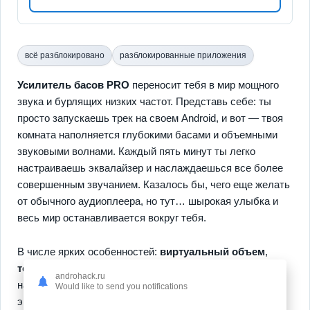
всё разблокировано
разблокированные приложения
Усилитель басов PRO
переносит тебя в мир мощного
звука и бурлящих низких частот. Представь себе: ты
просто запускаешь трек на своем Android, и вот — твоя
комната наполняется глубокими басами и объемными
звуковыми волнами. Каждый пять минут ты легко
настраиваешь эквалайзер и наслаждаешься все более
совершенным звучанием. Казалось бы, чего еще желать
от обычного аудиоплеера, но тут… шырокая улыбка и
весь мир останавливается вокруг тебя.
В числе ярких особенностей:
виртуальный объем
,
точная настройка
звука и отсутствие рекламы (да,
androhack.ru
наконец-то!). Возможность играть с усилителем басов и
Would like to send you notifications
эквалайзером — это как марафон удовольствия,