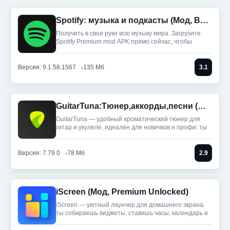
Spotify: музыка и подкасты (Мод, Всё разблокировано)
Получить в свои руки всю музыку мира. Загрузите
Spotify Premium mod APK прямо сейчас, чтобы
Версия: 9.1.58.1567
135 Мб
3.1
GuitarTuna:Тюнер,аккорды,песни (Мод, Premium Unlocked)
GuitarTuna — удобный хроматический тюнер для
гитар и укулеле, идеален для новичков и профи: ты
Версия: 7.79.0
78 Мб
2.9
iScreen (Мод, Premium Unlocked)
iScreen — уютный лаунчер для домашнего экрана:
ты собираешь виджеты, ставишь часы, календарь и