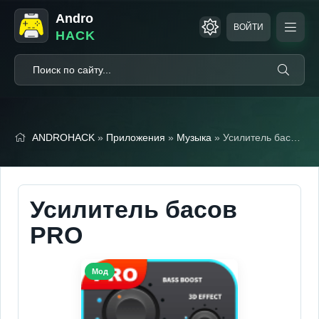
Andro
ВОЙТИ
HACK
ANDROHACK
»
Приложения
»
Музыка
» Усилитель басов PRO
Усилитель басов
PRO
Мод