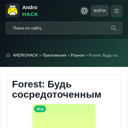
Andro
ВОЙТИ
HACK
ANDROHACK
»
Приложения
»
Разное
» Forest: Будь сосредоточенным (Мод, Unlocked)
Forest: Будь
сосредоточенным
Мод