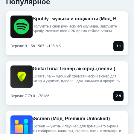
Популярное
Spotify: музыка и подкасты (Мод, Всё разблокировано)
Получить в свои руки всю музыку мира. Загрузите
Spotify Premium mod APK прямо сейчас, чтобы
Версия: 9.1.58.1567
135 Мб
3.1
GuitarTuna:Тюнер,аккорды,песни (Мод, Premium Unlocked)
GuitarTuna — удобный хроматический тюнер для
гитар и укулеле, идеален для новичков и профи: ты
Версия: 7.79.0
78 Мб
2.9
iScreen (Мод, Premium Unlocked)
iScreen — уютный лаунчер для домашнего экрана:
ты собираешь виджеты, ставишь часы, календарь и