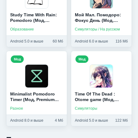
Study Time With Rain:
Мой Мал. Помодоро:
Pomodoro (Мод,
Фокус День (Мод,
Premium Unlocked)
Unlocked)
Образование
Симуляторы / На русском
Android 5.0 и выше
60 Мб
Android 6.0 и выше
116 Мб
Мод
Мод
Minimalist Pomodoro
Time Of The Dead :
Timer (Мод, Premium
Otome game (Мод,
Unlocked)
Бесплатные выборы)
Разное
Симуляторы
Android 8.0 и выше
4 Мб
Android 5.0 и выше
122 Мб