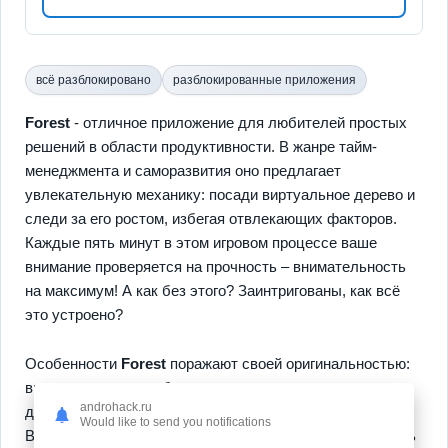
всё разблокировано
разблокированные приложения
Forest
- отличное приложение для любителей простых
решений в области продуктивности. В жанре тайм-
менеджмента и саморазвития оно предлагает
увлекательную механику: посади виртуальное дерево и
следи за его ростом, избегая отвлекающих факторов.
Каждые пять минут в этом игровом процессе ваше
внимание проверяется на прочность – внимательность
на максимум! А как без этого? Заинтригованы, как всё
это устроено?
Особенности
Forest
поражают своей оригинальностью:
вы растите лес, чтобы оставаться сосредоточенным, и
androhack.ru
даже есть кросс-платформа — играйте где угодно!
Would like to send you notifications
Возникает элемент метапрогрессии: не ограничивайтесь