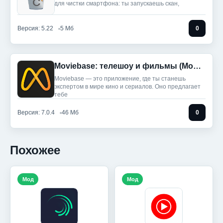
для чистки смартфона: ты запускаешь скан,
Версия: 5.22
5 Мб
0
Moviebase: телешоу и фильмы (Мод, Unlocked)
Moviebase — это приложение, где ты станешь
экспертом в мире кино и сериалов. Оно предлагает
тебе
Версия: 7.0.4
46 Мб
0
Похожее
Мод
Мод