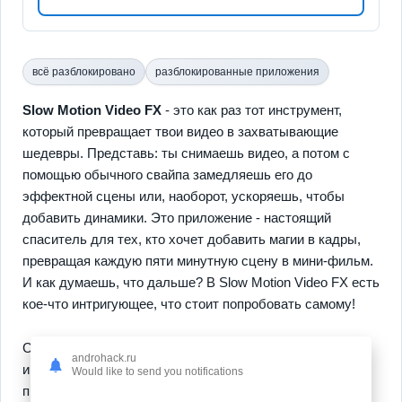
всё разблокировано
разблокированные приложения
Slow Motion Video FX
- это как раз тот инструмент,
который превращает твои видео в захватывающие
шедевры. Представь: ты снимаешь видео, а потом с
помощью обычного свайпа замедляешь его до
эффектной сцены или, наоборот, ускоряешь, чтобы
добавить динамики. Это приложение - настоящий
спаситель для тех, кто хочет добавить магии в кадры,
превращая каждую пяти минутную сцену в мини-фильм.
И как думаешь, что дальше? В Slow Motion Video FX есть
кое-что интригующее, что стоит попробовать самому!
Среди главных фишек можно выделить его простоту и
androhack.ru
интуитивность. Даже если ты впервые берешь это
Would like to send you notifications
приложение в руки, через пару мгновений станешь