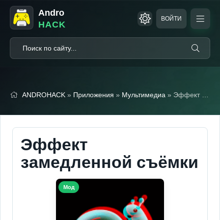
Andro
ВОЙТИ
HACK
ANDROHACK
»
Приложения
»
Мультимедиа
» Эффект замедленной съёмки (Мод, Unlocked)
Эффект
замедленной съёмки
Мод