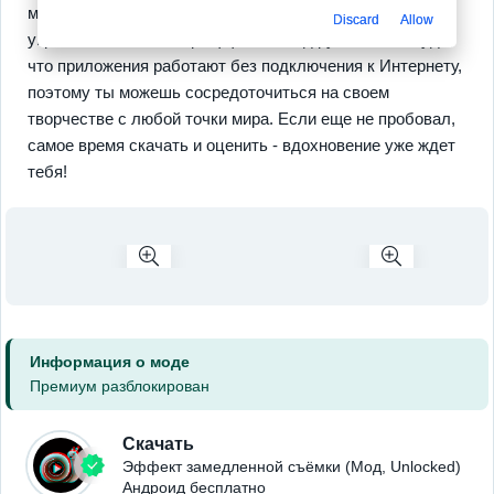
мастером редактирования. И да, тут можно еще и видео
Discard
Allow
украшать - весь набор эффектов под рукой! Не забудь,
что приложения работают без подключения к Интернету,
поэтому ты можешь сосредоточиться на своем
творчестве с любой точки мира. Если еще не пробовал,
самое время скачать и оценить - вдохновение уже ждет
тебя!
Информация о моде
Премиум разблокирован
Скачать
Эффект замедленной съёмки (Мод, Unlocked)
Андроид бесплатно