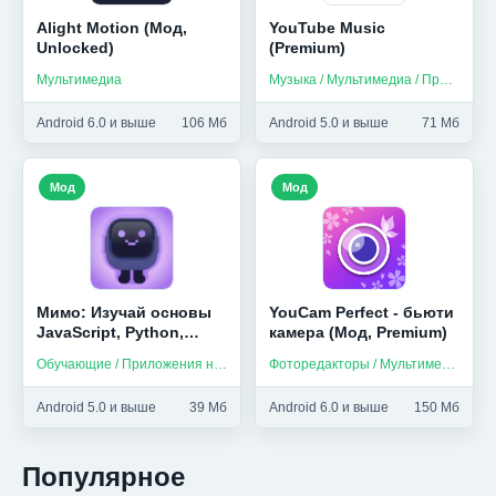
Alight Motion (Мод,
YouTube Music
Unlocked)
(Premium)
Мультимедиа
Музыка / Мультимедиа / Приложения на русском
Android 6.0 и выше
106 Мб
Android 5.0 и выше
71 Мб
Мод
Мод
Мимо: Изучай основы
YouCam Perfect - бьюти
JavaScript, Python,
камера (Мод, Premium)
HTML и др (Мод,
Обучающие / Приложения на русском
Фоторедакторы / Мультимедиа
Unlocked)
Android 5.0 и выше
39 Мб
Android 6.0 и выше
150 Мб
Популярное