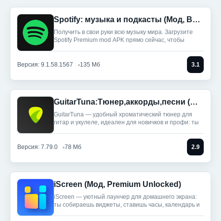
Spotify: музыка и подкасты (Мод, Всё разблокировано)
Получить в свои руки всю музыку мира. Загрузите
Spotify Premium mod APK прямо сейчас, чтобы
Версия: 9.1.58.1567
135 Мб
3.1
GuitarTuna:Тюнер,аккорды,песни (Мод, Premium Unlocked)
GuitarTuna — удобный хроматический тюнер для
гитар и укулеле, идеален для новичков и профи: ты
Версия: 7.79.0
78 Мб
2.9
iScreen (Мод, Premium Unlocked)
iScreen — уютный лаунчер для домашнего экрана:
ты собираешь виджеты, ставишь часы, календарь и