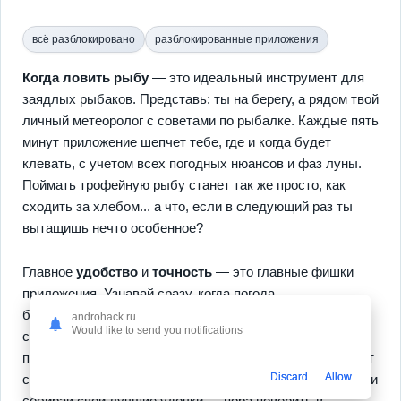
всё разблокировано
разблокированные приложения
Когда ловить рыбу
— это идеальный инструмент для
заядлых рыбаков. Представь: ты на берегу, а рядом твой
личный метеоролог с советами по рыбалке. Каждые пять
минут приложение шепчет тебе, где и когда будет
клевать, с учетом всех погодных нюансов и фаз луны.
Поймать трофейную рыбу станет так же просто, как
сходить за хлебом... а что, если в следующий раз ты
вытащишь нечто особенное?
Главное
удобство
и
точность
— это главные фишки
приложения. Узнавай сразу, когда погода
благоприятствует, и наслаждайся рыбалкой без
androhack.ru
Would like to send you notifications
сюрпризов. И еще немного приятных сюрпризов:
приложение работает
офлайн
, так что даже там, где нет
Discard
Allow
сигнала, твой помощник всегда рядом. Зайди, попробуй и
собирай свои лучшие удочки — пора поверить в