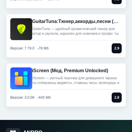
GuitarTuna:Тюнер,аккорды,песни (Мод, Premium Unlocked)
GuitarTuna — удобный хроматический тюнер для
гитар и укулеле, идеален для новичков и профи: ты
Версия: 7.79.0
78 Мб
2.9
iScreen (Мод, Premium Unlocked)
iScreen — уютный лаунчер для домашнего экрана:
ты собираешь виджеты, ставишь часы, календарь и
Версия: 3.0.06
445 Мб
2.8