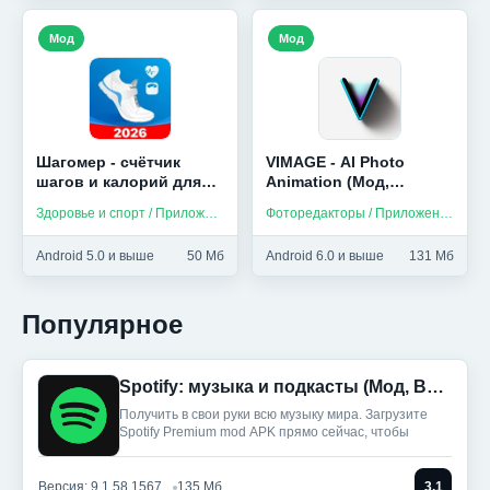
Мод
Мод
Шагомер - счётчик
VIMAGE - AI Photo
шагов и калорий для
Animation (Мод,
здоровья (Мод,
Premium)
Здоровье и спорт / Приложения на русском
Фоторедакторы / Приложения на русском
Unlocked)
Android 5.0 и выше
50 Мб
Android 6.0 и выше
131 Мб
Популярное
Spotify: музыка и подкасты (Мод, Всё разблокировано)
Получить в свои руки всю музыку мира. Загрузите
Spotify Premium mod APK прямо сейчас, чтобы
Версия: 9.1.58.1567
135 Мб
3.1