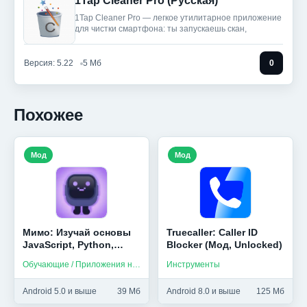
1Tap Cleaner Pro (Русская)
1Tap Cleaner Pro — легкое утилитарное приложение
для чистки смартфона: ты запускаешь скан,
Версия: 5.22
5 Мб
0
Похожее
Мод
Мод
Мимо: Изучай основы
Truecaller: Caller ID
JavaScript, Python,
Blocker (Мод, Unlocked)
HTML и др (Мод,
Обучающие / Приложения на русском
Инструменты
Unlocked)
Android 5.0 и выше
39 Мб
Android 8.0 и выше
125 Мб