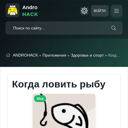
Andro
ВОЙТИ
HACK
ANDROHACK
»
Приложения
»
Здоровье и спорт
» Когда ловить рыбу (Мод, Premium Unlocked)
Когда ловить рыбу
Мод