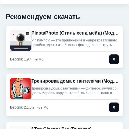
Рекомендуем скачать
PinstaPhoto (Стиль хенд мейд) (Мод, Unlocked)
PinstaPhoto — это приложение в жанре креативного
дизайна, где ты из обычных фото делаешь крутые
Версия: 1.9.4
9 Мб
0
Тренировка дома с гантелями (Мод, Unlocked)
Тренировка дома с гантелями — фитнес‑симулятор,
где ты берёшь пару гантелей, выбираешь план и
Версия: 2.1.0.2
39 Мб
0