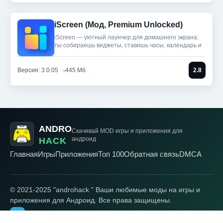
iScreen (Мод, Premium Unlocked)
iScreen — уютный лаунчер для домашнего экрана:
ты собираешь виджеты, ставишь часы, календарь и
Версия: 3.0.05
445 Мб
2.8
ANDRO
Скачивай MOD игры
и приложения для
андроид
HACK
Главная
Игры
Приложения
Топ 100
Обратная связь
DMCA
© 2021-2025 "androhack " Ваши любимые моды на игры и
приложения для Андроид. Все права защищены.