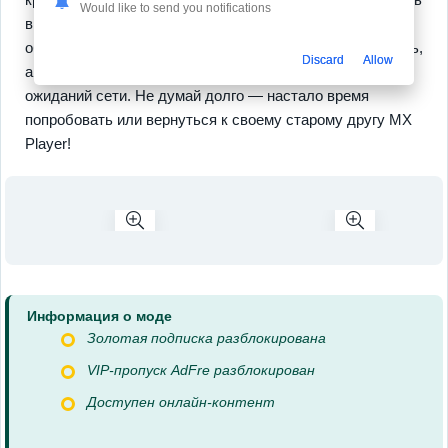
Would like to send you notifications
в избранное — это лишь начало. Постоянные
обновления привносят элементы, которых ты так ждешь,
Discard
Allow
а работа оффлайн до лампочки избавляет от пустых
ожиданий сети. Не думай долго — настало время
попробовать или вернуться к своему старому другу MX
Player!
Информация о моде
Золотая подписка разблокирована
VIP-пропуск AdFre разблокирован
Доступен онлайн-контент