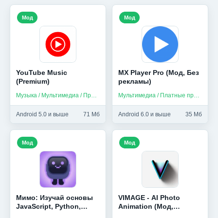
Мод
Мод
YouTube Music
MX Player Pro (Мод, Без
(Premium)
рекламы)
Музыка / Мультимедиа / Приложения на русском
Мультимедиа / Платные приложения
Android 5.0 и выше
71 Мб
Android 6.0 и выше
35 Мб
Мод
Мод
Мимо: Изучай основы
VIMAGE - AI Photo
JavaScript, Python,
Animation (Мод,
HTML и др (Мод,
Premium)