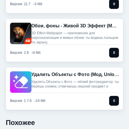
Версия: 11.7
3 Мб
0
Обои, фоны - Живой 3D Эффект (Мод, Unlocked)
3D Effect Wallpaper — приложение для
персонализации и живых обоев: ты водишь пальцем
по экрану,
Версия: 2.8
9 Мб
0
Удалить Объекты с Фото (Мод, Unlocked)
Удалить Объекты с Фото — лёгкий фоторедактор: ты
берёшь снимок, отмечаешь лишний предмет и
Версия: 1.7.6
24 Мб
0
Похожее