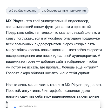
всё разблокировано
разблокированные приложения
MX Player
- это твой универсальный видеоплеер,
захватывающий своим функционалом и простотой.
Представь себе: ты только что скачал свежий фильм, и
сразу погружаешься в атмосферу благодаря поддержке
всех возможных видеоформатов. Через каждые пять
минут обнюхиваешь новые кнопки — настройка скорости
воспроизведения или поиск идеальной аудиодорожки. А
вишенка на торте — добавил сайт в избранное, чтобы
уж потом не искать, где пропал... Хочешь еще интригу?
Говорят, скоро обновят кое-что, и оно тебя удивит.
Но это лишь малая часть того, что MX Player предлагает.
Простой, интуитивный интерфейс позволяет даже
новичку ощутить себя гуру видеоплееров за считанные
минуты. Интересуешься стоящими фишками? Держись
androhack.ru
крепче: возможность создавать
плейлисты
и добавлять