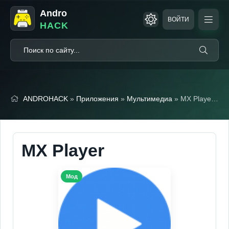
Andro
ВОЙТИ
HACK
ANDROHACK
»
Приложения
»
Мультимедиа
» MX Player (Мод, Unlocked)
MX Player
Мод