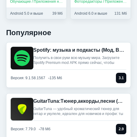
Обучающие / Приложения на русском
Фоторедакторы / Приложения на русском
Unlocked)
Android 5.0 и выше
39 Мб
Android 6.0 и выше
131 Мб
Популярное
Spotify: музыка и подкасты (Мод, Всё разблокировано)
Получить в свои руки всю музыку мира. Загрузите
Spotify Premium mod APK прямо сейчас, чтобы
Версия: 9.1.58.1567
135 Мб
3.1
GuitarTuna:Тюнер,аккорды,песни (Мод, Premium Unlocked)
GuitarTuna — удобный хроматический тюнер для
гитар и укулеле, идеален для новичков и профи: ты
Версия: 7.79.0
78 Мб
2.9