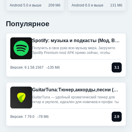
Android 5.0 и выше
209 Мб
Android 6.0 и выше
131 Мб
Популярное
Spotify: музыка и подкасты (Мод, Всё разблокировано)
Получить в свои руки всю музыку мира. Загрузите
Spotify Premium mod APK прямо сейчас, чтобы
Версия: 9.1.58.1567
135 Мб
3.1
GuitarTuna:Тюнер,аккорды,песни (Мод, Premium Unlocked)
GuitarTuna — удобный хроматический тюнер для
гитар и укулеле, идеален для новичков и профи: ты
Версия: 7.79.0
78 Мб
2.9