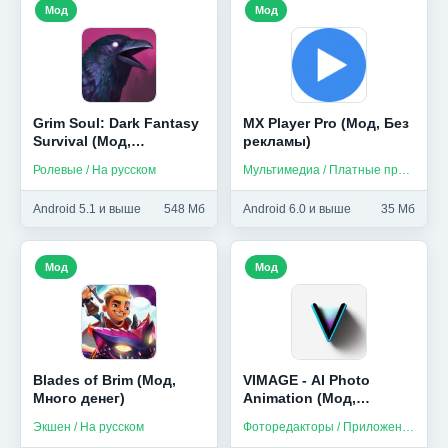
Мод
Мод
Grim Soul: Dark Fantasy
MX Player Pro (Мод, Без
Survival (Мод,
рекламы)
Бесплатный крафт)
Ролевые / На русском
Мультимедиа / Платные приложения
Android 5.1 и выше
548 Мб
Android 6.0 и выше
35 Мб
Мод
Мод
Blades of Brim (Мод,
VIMAGE - AI Photo
Много денег)
Animation (Мод,
Premium)
Экшен / На русском
Фоторедакторы / Приложения на русском