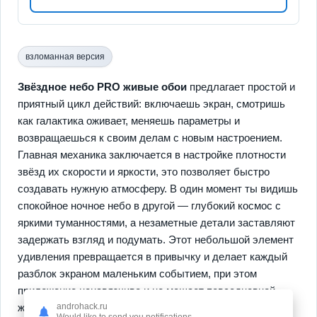
взломанная версия
Звёздное небо PRO живые обои
предлагает простой и
приятный цикл действий: включаешь экран, смотришь
как галактика оживает, меняешь параметры и
возвращаешься к своим делам с новым настроением.
Главная механика заключается в настройке плотности
звёзд их скорости и яркости, это позволяет быстро
создавать нужную атмосферу. В один момент ты видишь
спокойное ночное небо в другой — глубокий космос с
яркими туманностями, а незаметные детали заставляют
задержать взгляд и подумать. Этот небольшой элемент
удивления превращается в привычку и делает каждый
разблок экраном маленьким событием, при этом
приложение ненавязчиво и не мешает повседневной
androhack.ru
жизни.
Would like to send you notifications