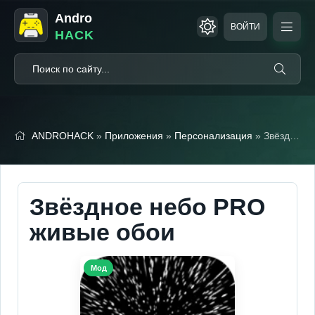
Andro
ВОЙТИ
HACK
ANDROHACK
»
Приложения
»
Персонализация
» Звёздное небо PRO живые обои
Звёздное небо PRO
живые обои
Мод