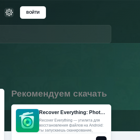
ВОЙТИ
Рекомендуем скачать
Recover Everything: Photo&Data (Мод, Unlocked)
Recover Everything — утилита для
восстановления файлов на Android:
ты запускаешь сканирование,