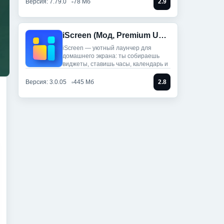
Версия: 7.79.0
78 Мб
2.9
iScreen (Мод, Premium Unlocked)
iScreen — уютный лаунчер для
домашнего экрана: ты собираешь
виджеты, ставишь часы, календарь и
Версия: 3.0.05
445 Мб
2.8