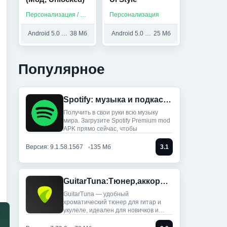
Персонализация / Приложения на русском
Персонализация
Android 5.0 и выше
38 Мб
Android 5.0 и выше
25 Мб
Популярное
Spotify: музыка и подкасты (Мод, Всё разблокировано)
Получить в свои руки всю музыку
мира. Загрузите Spotify Premium mod
APK прямо сейчас, чтобы
Версия: 9.1.58.1567
135 Мб
3.1
GuitarTuna:Тюнер,аккорды,песни (Мод, Premium Unlocked)
GuitarTuna — удобный
хроматический тюнер для гитар и
укулеле, идеален для новичков и
профи: ты