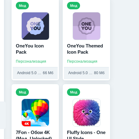
Мод
Мод
OneYou Icon
OneYou Themed
Pack
Icon Pack
Персонализация
Персонализация
Android 5.0 и выше
66 Мб
Android 5.0 и выше
80 Мб
Мод
Мод
7Fon - Обои 4K
Fluffy Icons - One
(Мод, Unlocked)
UI Style