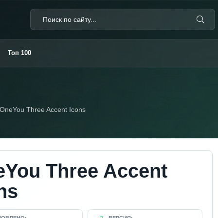
Топ 100
OneYou Three Accent Icons
You Three Accent
ns