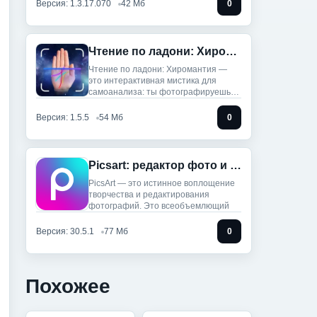
Версия: 1.3.17.070
42 Мб
0
Чтение по ладони: Хиромантия (Мод, Unlocked)
Чтение по ладони: Хиромантия —
это интерактивная мистика для
самоанализа: ты фотографируешь
руку,
Версия: 1.5.5
54 Мб
0
Picsart: редактор фото и видео (Мод, Unlocked)
PicsArt — это истинное воплощение
творчества и редактирования
фотографий. Это всеобъемлющий
Версия: 30.5.1
77 Мб
0
Похожее