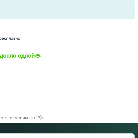
 бесплатно
доело одной👄
жет, изменим это?💦