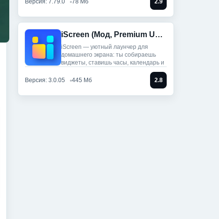
Версия: 7.79.0
78 Мб
2.9
iScreen (Мод, Premium Unlocked)
iScreen — уютный лаунчер для
домашнего экрана: ты собираешь
виджеты, ставишь часы, календарь и
Версия: 3.0.05
445 Мб
2.8