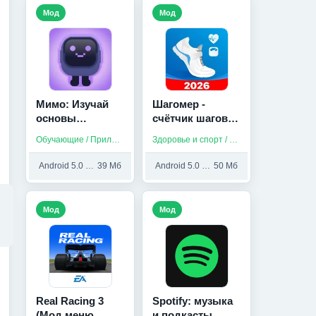
Мод
Мод
Мимо: Изучай
Шагомер -
основы
счётчик шагов и
JavaScript,
калорий для
Обучающие / Приложения на русском
Здоровье и спорт / Приложения на русском
Python, HTML и
здоровья (Мод,
др (Мод,
Unlocked)
Android 5.0 и выше
39 Мб
Android 5.0 и выше
50 Мб
Unlocked)
Мод
Мод
Real Racing 3
Spotify: музыка
(Мод меню,
и подкасты