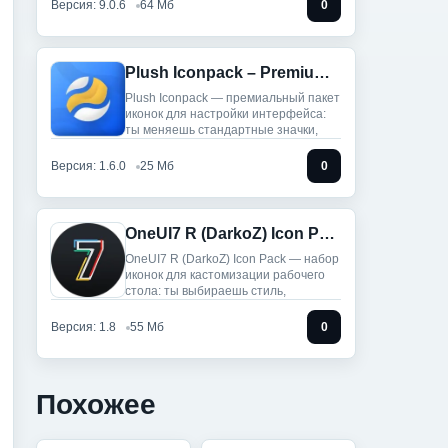
Версия: 9.0.6
64 Мб
0
Plush Iconpack – Premium Icons
Plush Iconpack — премиальный пакет
иконок для настройки интерфейса:
ты меняешь стандартные значки,
Версия: 1.6.0
25 Мб
0
OneUI7 R (DarkoZ) Icon Pack
OneUI7 R (DarkoZ) Icon Pack — набор
иконок для кастомизации рабочего
стола: ты выбираешь стиль,
Версия: 1.8
55 Мб
0
Похожее