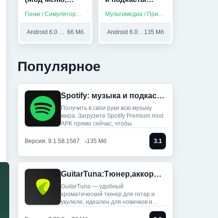
Много денег)
(Мод, Всё
Гонки / Симуляторы / На русском
Мультимедиа / Приложения на русском / Музыка
разблокировано)
Android 6.0 и выше
66 Мб
Android 6.0 и выше
135 Мб
Популярное
Spotify: музыка и подкасты (Мод, Всё разблокировано)
Получить в свои руки всю музыку
мира. Загрузите Spotify Premium mod
APK прямо сейчас, чтобы
Версия: 9.1.58.1567
135 Мб
3.1
GuitarTuna:Тюнер,аккорды,песни (Мод, Premium Unlocked)
GuitarTuna — удобный
хроматический тюнер для гитар и
укулеле, идеален для новичков и
профи: ты