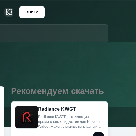
ВОЙТИ
Рекомендуем скачать
Radiance KWGT
Radiance KWGT — коллекция
премиальных виджетов для Kustom
Widget Maker: ставишь на главный
экран и